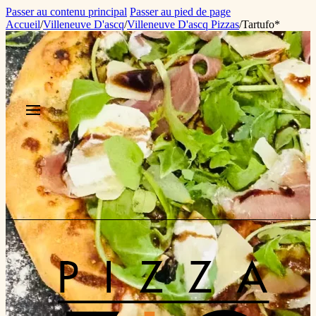
Passer au contenu principal
Passer au pied de page
Accueil
/
Villeneuve D'ascq
/
Villeneuve D'ascq Pizzas
/
Tartufo*