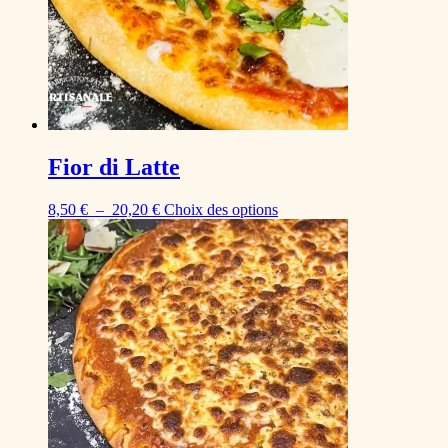
Fior di Latte
Plage
Ce
8,50
€
–
20,20
€
Choix des options
de
produit
prix :
a
8,50 €
plusieurs
à
variations.
20,20 €
Les
options
peuvent
être
choisies
sur
la
page
du