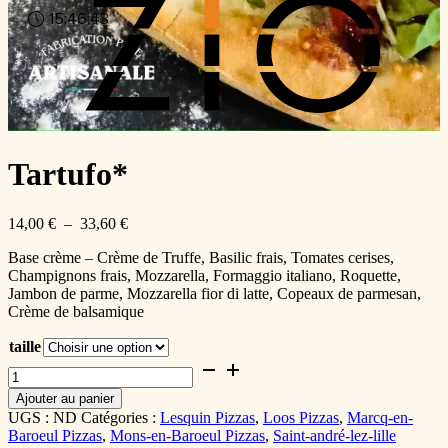
15:46:43
Tartufo*
Plage
14,00
€
–
33,60
€
de
Base crème – Crème de Truffe, Basilic frais, Tomates cerises,
prix :
Champignons frais, Mozzarella, Formaggio italiano, Roquette,
14,00 €
Jambon de parme, Mozzarella fior di latte, Copeaux de parmesan,
à
Crème de balsamique
33,60 €
taille
quantité
de
Ajouter au panier
Tartufo*
UGS :
ND
Catégories :
Lesquin Pizzas
,
Loos Pizzas
,
Marcq-en-
Baroeul Pizzas
,
Mons-en-Baroeul Pizzas
,
Saint-andré-lez-lille