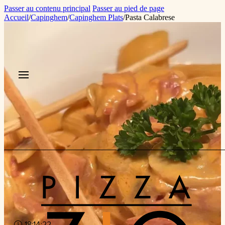
Passer au contenu principal
Passer au pied de page
Accueil
/
Capinghem
/
Capinghem Plats
/
Pasta Calabrese
18:14:22