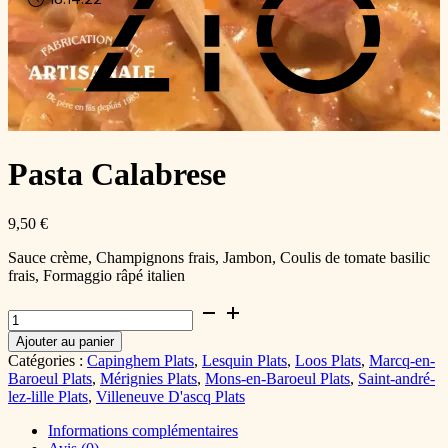
Pasta Calabrese
9,50
€
Sauce crème, Champignons frais, Jambon, Coulis de tomate basilic
frais, Formaggio râpé italien
quantité
de
Ajouter au panier
Pasta
Catégories :
Capinghem Plats
,
Lesquin Plats
,
Loos Plats
,
Marcq-en-
Calabrese
Baroeul Plats
,
Mérignies Plats
,
Mons-en-Baroeul Plats
,
Saint-andré-
lez-lille Plats
,
Villeneuve D'ascq Plats
Informations complémentaires