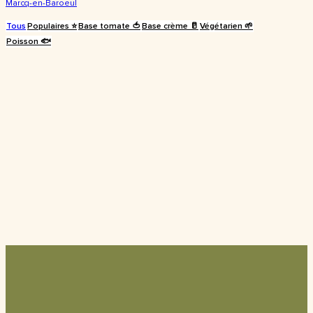
Marcq-en-Baroeul
Tous
Populaires ⭐️
Base tomate 🍅
Base crème 🥛
Végétarien 🌱
Poisson 🐟