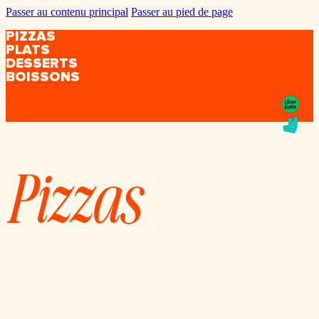
Passer au contenu principal
Passer au pied de page
PIZZAS
PLATS
DESSERTS
BOISSONS
Pizzas